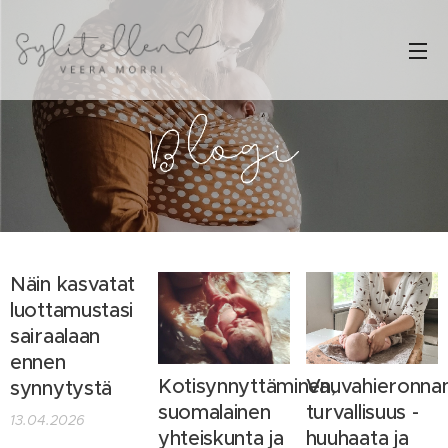
Näin kasvatat
luottamustasi
sairaalaan
ennen
Kotisynnyttäminen,
Vauvahieronna
synnytystä
suomalainen
turvallisuus -
13.04.2026
yhteiskunta ja
huuhaata ja