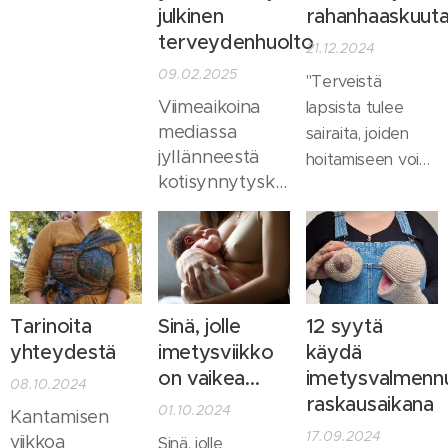
julkinen
rahanhaaskuut
terveydenhuolto
21.12.2024
09.02.2025
"Terveistä
Viimeaikoina
lapsista tulee
mediassa
sairaita, joiden
jyllänneestä
hoitamiseen voi
kotisynnytyskeskustelusta
ostaa palveluja."
ja
kotisynnytyksissä
tapahtuneista
kuolemista
tulee
Tarinoita
Sinä, jolle
12 syytä
hämmentynyt
yhteydestä
imetysviikko
käydä
olo. Kokosin
on vaikea...
imetysvalmenn
ajatuksiani
08.10.2024
raskausaikana
aiheesta vielä
01.10.2024
Kantamisen
tänne yhteen,
17.09.2024
viikkoa
Sinä, jolle