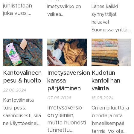
huomiona nyt
juhlistetaan
imetysviikko on
Lähes kaikki
että nämä ovat
joka vuosi
vaikea...
synnyttäjät
minun
viikolla 41 ja
haluavat
mietteitäni
vuonna 2024
Suomessa yrittää
kotisynnyttäjänä,
viikon teemana
imettää. Julkinen
kätilöopiskelijana,
on "Bonding
terveydenhuoltojär
doulan alkuna
stories", joka on
ei kuitenkaan
ja äitinä.
suomennettu
läheskään aina
vapaasti
kykene
Kantovälineen
Imetysaversion
Kudotun
muotoon
tukemaan tätä
pesu & huolto
kanssa
kantoliinan
"Tarinoita
niin kuin sen
yhteydestä".
pärjääminen
valinta
22.08.2024
pitäisi, eikä
07.08.2024
15.05.2024
kykene
Kantovälineitä
huomioimaan
Imetysaversio
tulisi pestä
On eri pituutta ja
on yleinen,
perheiden
säännöllisesti, sillä
blendiä ja mitä
mutta huonosti
tilanteita
ne käyttöesineinä
ihmeellisempää
tunnettu
yksilöllisesti.
keräävät itseensä
termiä. Voi olla