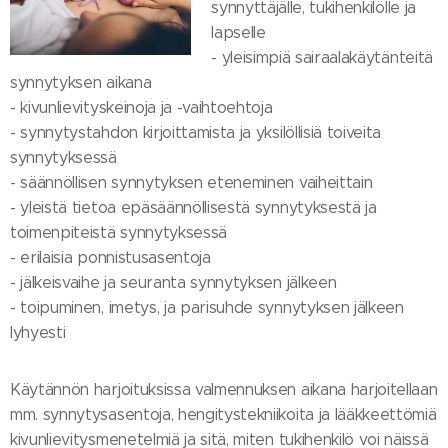
synnyttäjälle, tukihenkilölle ja
lapselle
- yleisimpiä sairaalakäytänteitä
synnytyksen aikana
- kivunlievityskeinoja ja -vaihtoehtoja
- synnytystahdon kirjoittamista ja yksilöllisiä toiveita
synnytyksessä
- säännöllisen synnytyksen eteneminen vaiheittain
- yleistä tietoa epäsäännöllisestä synnytyksestä ja
toimenpiteistä synnytyksessä
- erilaisia ponnistusasentoja
- jälkeisvaihe ja seuranta synnytyksen jälkeen
- toipuminen, imetys, ja parisuhde synnytyksen jälkeen
lyhyesti
Käytännön harjoituksissa valmennuksen aikana harjoitellaan
mm. synnytysasentoja, hengitystekniikoita ja lääkkeettömiä
kivunlievitysmenetelmiä ja sitä, miten tukihenkilö voi näissä