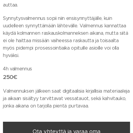
auttaa.
Synnytysvalmennus sopii niin ensisynnyttäjälle, kuin
uudelleen synnyttämään lähtevälle. Valmennus kannattaa
käydä kolmannen raskauskolmanneksen aikana, mutta siitä
ei ole haittaa missään vaiheessa raskautta ja toisaalta
myös pidempi prosessointiaika opituille asioille voi olla
hyväksi.
4h valmennus
250€
Valmennuksen jälkeen saat digitaalisia kirjallisia materiaaleja
ja aikaan sisältyy tarvittavat vessatauot, sekä kahvitauko,
jonka aikana on tarjolla pientä purtavaa.
Ota yhteyttä ja varaa oma