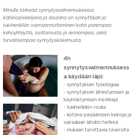
Minulle tärkeää synnytysvalmennuksessa
kätilöopiskelijana ja doulana on synnyttäjän ja
tukihenkilön voimaannuttaminen kohti parempaa
kehoyhteyttä, luottamusta ja rennompaa, sekä
turvallisempaa synnytyskokemusta.
4h
synnytysvalmennuksess
a käydään läpi:
- synnytyksen fysiologiaa
- synnytyksen lähestymisen ja
käynnistymisen merkkejä
- tukihenkilön roolia
- kotona pärjäämisen keinoja ja
sairaalaan lähdön hetkeä
- mukaan tarvittavia tavaroita