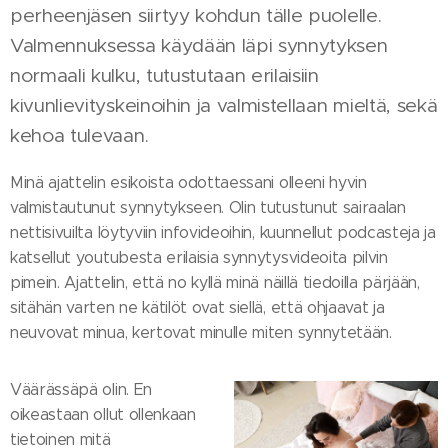
perheenjäsen siirtyy kohdun tälle puolelle.
Valmennuksessa käydään läpi synnytyksen
normaali kulku, tutustutaan erilaisiin
kivunlievityskeinoihin ja valmistellaan mieltä, sekä
kehoa tulevaan.
Minä ajattelin esikoista odottaessani olleeni hyvin
valmistautunut synnytykseen. Olin tutustunut sairaalan
nettisivuilta löytyviin infovideoihin, kuunnellut podcasteja ja
katsellut youtubesta erilaisia synnytysvideoita pilvin
pimein. Ajattelin, että no kyllä minä näillä tiedoilla pärjään,
sitähän varten ne kätilöt ovat siellä, että ohjaavat ja
neuvovat minua, kertovat minulle miten synnytetään.
Väärässäpä olin. En
oikeastaan ollut ollenkaan
tietoinen mitä