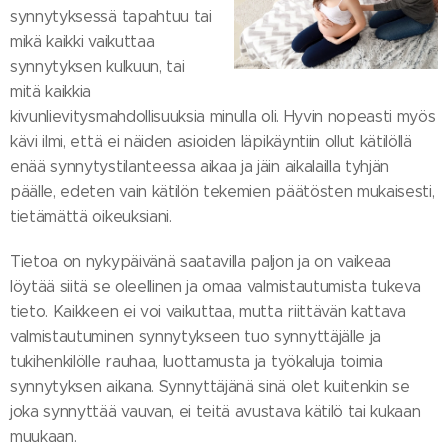
synnytyksessä tapahtuu tai
mikä kaikki vaikuttaa
synnytyksen kulkuun, tai
mitä kaikkia
kivunlievitysmahdollisuuksia minulla oli. Hyvin nopeasti myös
kävi ilmi, että ei näiden asioiden läpikäyntiin ollut kätilöllä
enää synnytystilanteessa aikaa ja jäin aikalailla tyhjän
päälle, edeten vain kätilön tekemien päätösten mukaisesti,
tietämättä oikeuksiani.
Tietoa on nykypäivänä saatavilla paljon ja on vaikeaa
löytää siitä se oleellinen ja omaa valmistautumista tukeva
tieto. Kaikkeen ei voi vaikuttaa, mutta riittävän kattava
valmistautuminen synnytykseen tuo synnyttäjälle ja
tukihenkilölle rauhaa, luottamusta ja työkaluja toimia
synnytyksen aikana. Synnyttäjänä sinä olet kuitenkin se
joka synnyttää vauvan, ei teitä avustava kätilö tai kukaan
muukaan.