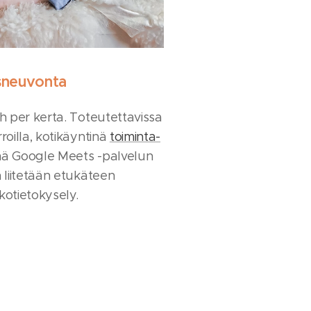
sneuvonta
h per kerta. Toteutettavissa
roilla, kotikäyntinä
toiminta-
nä Google Meets -palvelun
 liitetään etukäteen
otietokysely.