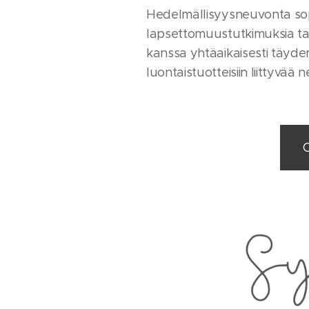
Hedelmällisyysneuvonta sopii
lapsettomuustutkimuksia tai -
kanssa yhtäaikaisesti täyde
luontaistuotteisiin liittyvää
O