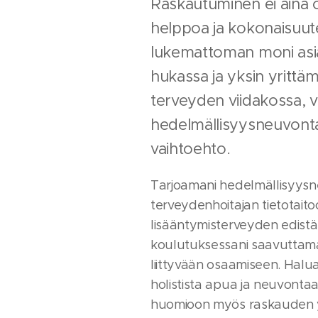
Raskautuminen ei aina ol
helppoa ja kokonaisuut
lukemattoman moni asia
hukassa ja yksin yrittä
terveyden viidakossa, v
hedelmällisyysneuvonta 
vaihtoehto.
Tarjoamani hedelmällisyysn
terveydenhoitajan tietotaito
lisääntymisterveyden edist
koulutuksessani saavuttam
liittyvään osaamiseen. Halu
holistista apua ja neuvontaa
huomioon myös raskauden yr