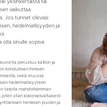
e yksinkertaista tai
een vaikuttaa
. Jos tunnet olevasi
misen, hedelmällisyyden ja
oi
olla sinulle sopiva
euvonta perustuu kätilön ja
on kohdullisen ihmisen
ämisestä, sekä muussa
aani hedelmällisyyteen
an tarjota mahdollisimman
, joten otan kokonaisvaltaisesti
ittämisen henkisen puolen ja