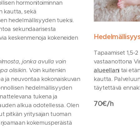
llisen hormonitoiminnan
n kautta, sekä
isen hedelmällisyyden tueksi.
iintoa sekundaarisesta
Hedelmällisyy
uvia keskenmenoja kokeneiden
Tapaamiset 1,5-2 
olmosta, jonka avulla voin
vastaanottona Vir
pa olisikin.
Voin kuitenkin
alueellani
tai etä
kea ja neuvontaa kokonaiskuvan
kautta. Palveluun
uonnollisen hedelmällisyyden
täytettävä ennakk
nnattelevana tukena ja
70€/h
uden alkua odotellessa. Olen
t pitkän yritysajan tuoman
tarjoamaan kokemusperäistä