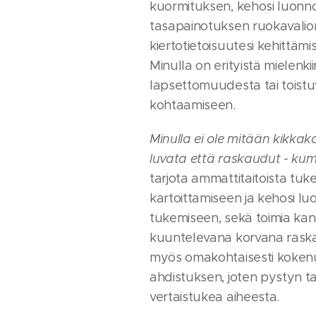
kuormituksen, kehosi luonno
tasapainotuksen ruokavalio
kiertotietoisuutesi kehittäm
Minulla on erityistä mielenk
lapsettomuudesta tai toist
kohtaamiseen.
Minulla ei ole mitään kikkak
luvata että raskaudut - kum
tarjota ammattitaitoista tu
kartoittamiseen ja kehosi l
tukemiseen, sekä toimia ka
kuuntelevana korvana raska
myös omakohtaisesti kokenu
ahdistuksen, joten pystyn 
vertaistukea aiheesta.