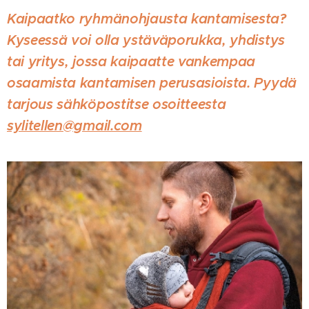
Kaipaatko ryhmänohjausta kantamisesta?
Kyseessä voi olla ystäväporukka, yhdistys
tai yritys, jossa kaipaatte vankempaa
osaamista kantamisen perusasioista. Pyydä
tarjous sähköpostitse osoitteesta
sylitellen@gmail.com