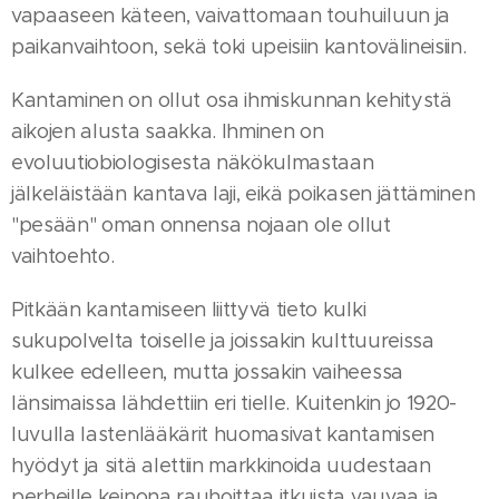
vapaaseen käteen, vaivattomaan touhuiluun ja
paikanvaihtoon, sekä toki upeisiin kantovälineisiin.
Kantaminen on ollut osa ihmiskunnan kehitystä
aikojen alusta saakka. Ihminen on
evoluutiobiologisesta näkökulmastaan
jälkeläistään kantava laji, eikä poikasen jättäminen
"pesään" oman onnensa nojaan ole ollut
vaihtoehto.
Pitkään kantamiseen liittyvä tieto kulki
sukupolvelta toiselle ja joissakin kulttuureissa
kulkee edelleen, mutta jossakin vaiheessa
länsimaissa lähdettiin eri tielle. Kuitenkin jo 1920-
luvulla lastenlääkärit huomasivat kantamisen
hyödyt ja sitä alettiin markkinoida uudestaan
perheille keinona rauhoittaa itkuista vauvaa ja