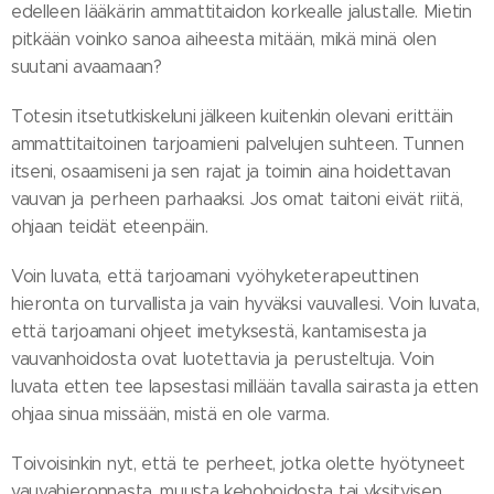
edelleen lääkärin ammattitaidon korkealle jalustalle. Mietin
pitkään voinko sanoa aiheesta mitään, mikä minä olen
suutani avaamaan?
Totesin itsetutkiskeluni jälkeen kuitenkin olevani erittäin
ammattitaitoinen tarjoamieni palvelujen suhteen. Tunnen
itseni, osaamiseni ja sen rajat ja toimin aina hoidettavan
vauvan ja perheen parhaaksi. Jos omat taitoni eivät riitä,
ohjaan teidät eteenpäin.
Voin luvata, että tarjoamani vyöhyketerapeuttinen
hieronta on turvallista ja vain hyväksi vauvallesi. Voin luvata,
että tarjoamani ohjeet imetyksestä, kantamisesta ja
vauvanhoidosta ovat luotettavia ja perusteltuja. Voin
luvata etten tee lapsestasi millään tavalla sairasta ja etten
ohjaa sinua missään, mistä en ole varma.
Toivoisinkin nyt, että te perheet, jotka olette hyötyneet
vauvahieronnasta, muusta kehohoidosta tai yksityisen