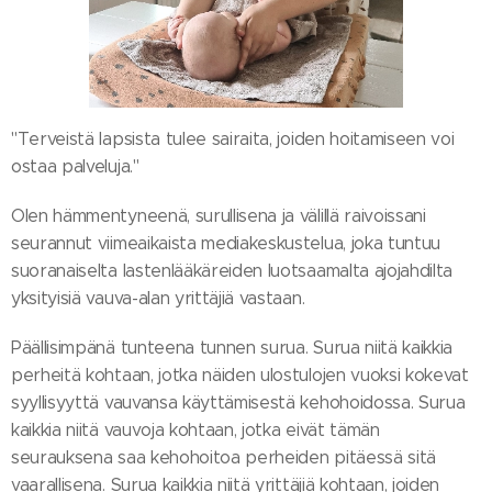
"Terveistä lapsista tulee sairaita, joiden hoitamiseen voi
ostaa palveluja."
Olen hämmentyneenä, surullisena ja välillä raivoissani
seurannut viimeaikaista mediakeskustelua, joka tuntuu
suoranaiselta lastenlääkäreiden luotsaamalta ajojahdilta
yksityisiä vauva-alan yrittäjiä vastaan.
Päällisimpänä tunteena tunnen surua. Surua niitä kaikkia
perheitä kohtaan, jotka näiden ulostulojen vuoksi kokevat
syyllisyyttä vauvansa käyttämisestä kehohoidossa. Surua
kaikkia niitä vauvoja kohtaan, jotka eivät tämän
seurauksena saa kehohoitoa perheiden pitäessä sitä
vaarallisena. Surua kaikkia niitä yrittäjiä kohtaan, joiden