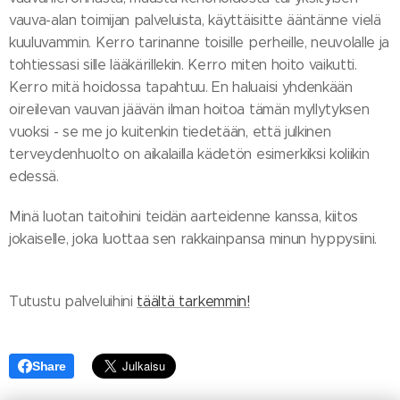
vauva-alan toimijan palveluista, käyttäisitte ääntänne vielä
kuuluvammin. Kerro tarinanne toisille perheille, neuvolalle ja
tohtiessasi sille lääkärillekin. Kerro miten hoito vaikutti.
Kerro mitä hoidossa tapahtuu. En haluaisi yhdenkään
oireilevan vauvan jäävän ilman hoitoa tämän myllytyksen
vuoksi - se me jo kuitenkin tiedetään, että julkinen
terveydenhuolto on aikalailla kädetön esimerkiksi koliikin
edessä.
Minä luotan taitoihini teidän aarteidenne kanssa, kiitos
jokaiselle, joka luottaa sen rakkainpansa minun hyppysiini.
❤️
Tutustu palveluihini
täältä tarkemmin!
Share