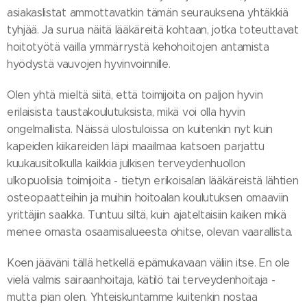
asiakaslistat ammottavatkin tämän seurauksena yhtäkkiä
tyhjää. Ja surua näitä lääkäreitä kohtaan, jotka toteuttavat
hoitotyötä vailla ymmärrystä kehohoitojen antamista
hyödystä vauvojen hyvinvoinnille.
Olen yhtä mieltä siitä, että toimijoita on paljon hyvin
erilaisista taustakoulutuksista, mikä voi olla hyvin
ongelmallista. Näissä ulostuloissa on kuitenkin nyt kuin
kapeiden kiikareiden läpi maailmaa katsoen parjattu
kuukausitolkulla kaikkia julkisen terveydenhuollon
ulkopuolisia toimijoita - tietyn erikoisalan lääkäreistä lähtien
osteopaatteihin ja muihin hoitoalan koulutuksen omaaviin
yrittäjiin saakka. Tuntuu siltä, kuin ajateltaisiin kaiken mikä
menee omasta osaamisalueesta ohitse, olevan vaarallista.
Koen jääväni tällä hetkellä epämukavaan väliin itse. En ole
vielä valmis sairaanhoitaja, kätilö tai terveydenhoitaja -
mutta pian olen. Yhteiskuntamme kuitenkin nostaa