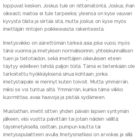
loppuvat kesken. Joskus tuki on riittämätöntä. Joskus, ihan
oikeasti, maitoa ei tule tarpeeksi; yleensä on kyse vauvan
kyvystä tilata ja siirtää sitä, mutta joskus on kyse myös
imettäjän rintojen poikkeavasta rakenteesta.
Imetysviikko on äärettömän tärkeä asia joka vuosi, myös
tänä vuonna ja imetyksen normalisoinnin, yhteiskunnallisen
tuen ja tietotaidon, sekä imettäjien oikeuksien eteen
täytyy edelleen tehdä paljon töitä. Tämä ei tietenkään ole
tarkoitettu hyökkäyksenä sinua kohtaan, jonka
imetystaipale ei mennyt kuten toivoit. Mutta ymmärrän,
miksi se voi tuntua siltä. Ymmärrän, kuinka tämä viikko
kuormittaa, avaa haavoja ja pistää sydämeen.
Muistathan, imetit sitten yhden päivän lapsen syntymän
jälkeen, viisi vuotta päivittäin tai jotain näiden väliltä;
täysimetyksellä, osittain, pumpun kautta tai
imetysapulaitteen avulla; Imetysmatkasi on arvokas ja sillä