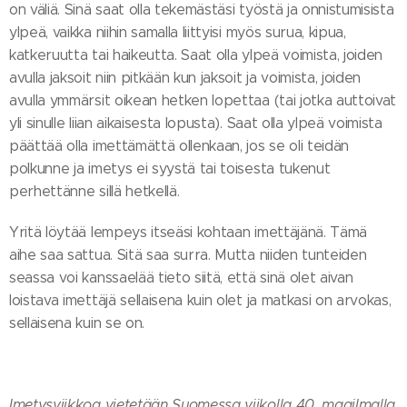
on väliä. Sinä saat olla tekemästäsi työstä ja onnistumisista
ylpeä, vaikka niihin samalla liittyisi myös surua, kipua,
katkeruutta tai haikeutta. Saat olla ylpeä voimista, joiden
avulla jaksoit niin pitkään kun jaksoit ja voimista, joiden
avulla ymmärsit oikean hetken lopettaa (tai jotka auttoivat
yli sinulle liian aikaisesta lopusta). Saat olla ylpeä voimista
päättää olla imettämättä ollenkaan, jos se oli teidän
polkunne ja imetys ei syystä tai toisesta tukenut
perhettänne sillä hetkellä.
Yritä löytää lempeys itseäsi kohtaan imettäjänä. Tämä
aihe saa sattua. Sitä saa surra. Mutta niiden tunteiden
seassa voi kanssaelää tieto siitä, että sinä olet aivan
loistava imettäjä sellaisena kuin olet ja matkasi on arvokas,
sellaisena kuin se on.
Imetysviikkoa vietetään Suomessa viikolla 40, maailmalla