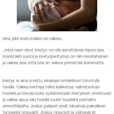
Sinä, jolle imetysviikko on vaikea...
...minä näen sinut. Imetys voi olla äärettömän kipeä asia,
monistakin syistä ja imetyspettymys on niin monitahoinen
ja vaikea asia, että sitä on vaikea ymmärtää kokematta.
Imetys ei aina onnistu, ainakaan ennakkoon toivotulla
tavalla. Vaikka imettäjä tekisi kaikkensa, valmistautuisi
huolella ja toivoisi koko sydämestään imetyksen onnistuvan
ja vaikka apua olisi tarjolla tuutin täydeltä parhailta
ammattilaisilta. Joskus palaset eivät loksahda paikoilleen
tarpeeksi nopeasti. Joskus resurssit ja voimavarat